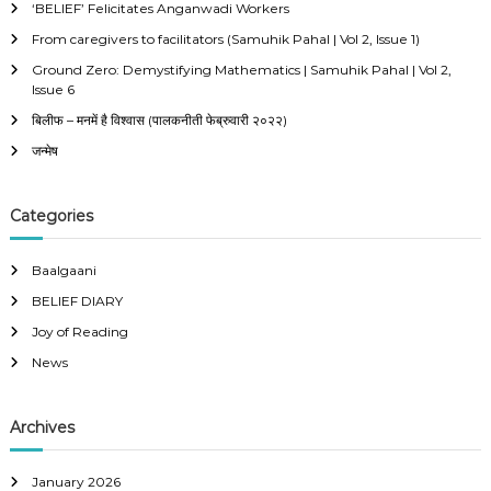
‘BELIEF’ Felicitates Anganwadi Workers
f
From caregivers to facilitators (Samuhik Pahal | Vol 2, Issue 1)
o
r
Ground Zero: Demystifying Mathematics | Samuhik Pahal | Vol 2,
:
Issue 6
बिलीफ – मनमें है विश्वास (पालकनीती फेब्रुवारी २०२२)
जन्मेष
Categories
Baalgaani
BELIEF DIARY
Joy of Reading
News
Archives
January 2026