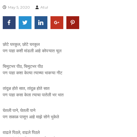
e
May 5, 2020
Atul
s
t
y
l
e
छोटे घरकुल, छोटे घरकुल
E
पण पाहा कशी मांडली आहे कोपऱ्यात चूल
n
v
चिमुटभर पीठ, चिमुटभर पीठ
i
पण पाहा कशा केल्या त्याच्या भाकऱ्या नीट
r
o
तांदूळ होते सात, तांदूळ होते सात
n
पण पाहा कसा केला त्याचा पातेली भर भात
m
e
घेतली पाने, घेतली पाने
n
पण सकाळ पासून आहे माझे सोने भुकेले
t
वाढले पिठले, वाढले पिठले