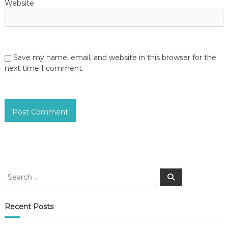
Website
Save my name, email, and website in this browser for the
next time I comment.
S
S
e
e
a
a
r
c
r
Recent Posts
h
c
h